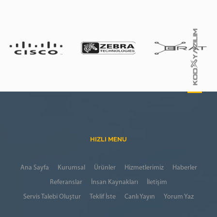
HIZLI MENU
Ana Sayfa
Kurumsal
Ürünler
Hizmetlerimiz
Haberler
Referanslar
İnsan Kaynakları
İletişim
Servis Talebi Oluştur
Teklif İste
Canlı Yayın
Yorum Yaz