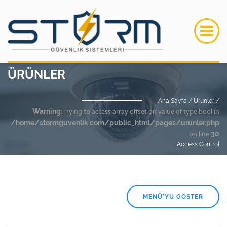
ÜRÜNLER
Ana Sayfa /
Ürünler /
Warning
: Trying to access array offset on value of type bool in
/home/stormguvenlik.com/public_html/pages/urunler.php
30
on line
Access Control
MENÜ'YÜ GÖSTER