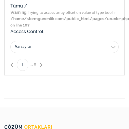
Tümü /
Warning
: Trying to access array offset on value of type bool in
/home/stormguvenlik.com/public_html/pages/urunler.php
107
on line
Access Control
Varsayılan
1
...
0
ÇÖZÜM
ORTAKLARI