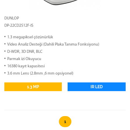
DUNLOP
DP-22CD2512F-IS
1.3 megapiksel çözünürlük
Video Analiz Desteği (Dahili Plaka Tanıma Fonksiyonu)
D-WDR, 3D DNR, BLC
Parmak izi Okuyucu
16380 kayıt kapasitesi
3.6 mm Lens (2.8mm ,6 mm opsiyonel)
1.3 MP
IR LED
1