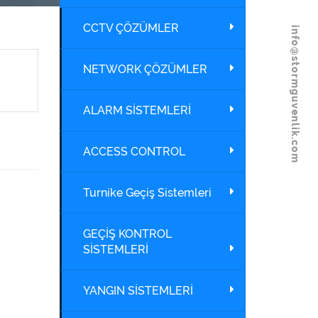
CCTV ÇÖZÜMLER
info@stormguvenlik.com
NETWORK ÇÖZÜMLER
ALARM SİSTEMLERİ
ACCESS CONTROL
Turnike Geçiş Sistemleri
GEÇİŞ KONTROL
SİSTEMLERİ
YANGIN SİSTEMLERİ