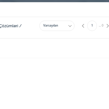
Çözümleri /
Varsayılan
1
...
0