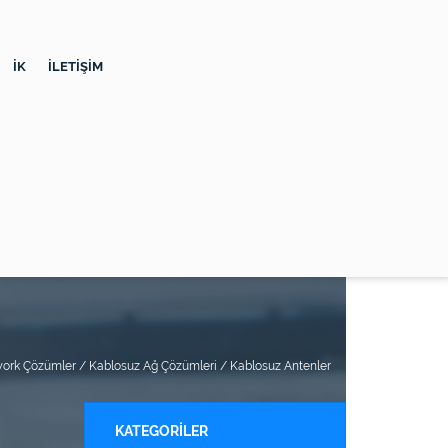
İK
İLETİŞİM
ork Çözümler /
Kablosuz Ağ Çözümleri /
Kablosuz Antenler
KATEGORİLER