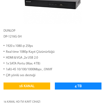
DUNLOP
DP-1216G-SH
1920 x 1080 @ 25fps
Real time 1080p Kayıt Çözünürlüğü
HDMI & VGA ,2x USB 2.0
1x SATA Portu (Max. 4 TB)
1xRJ-45 10/100/1000Mbps , ONVIF
Çift yönlü ses desteği
16 KANAL
4 TB
16 KANAL HD-TVI KAYIT CİHAZI