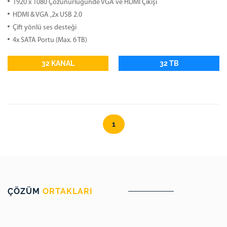
1920 x 1080 Çözünürlüğünde VGA ve HDMI Çıkışı
HDMI & VGA ,2x USB 2.0
Çift yönlü ses desteği
4x SATA Portu (Max. 6 TB)
32 KANAL
32 TB
1
ÇÖZÜM
ORTAKLARI