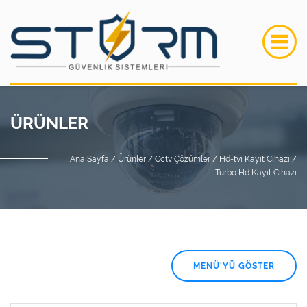
ÜRÜNLER
Ana Sayfa /
Ürünler /
Cctv Çözümler /
Hd-tvı Kayıt Cihazı /
Turbo Hd Kayıt Cihazı
MENÜ'YÜ GÖSTER