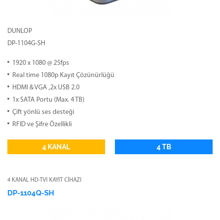
DUNLOP
DP-1104G-SH
1920 x 1080 @ 25fps
Real time 1080p Kayıt Çözünürlüğü
HDMI & VGA ,2x USB 2.0
1x SATA Portu (Max. 4 TB)
Çift yönlü ses desteği
RFID ve Şifre Özellikli
4 KANAL
4 TB
4 KANAL HD-TVI KAYIT CİHAZI
DP-1104Q-SH