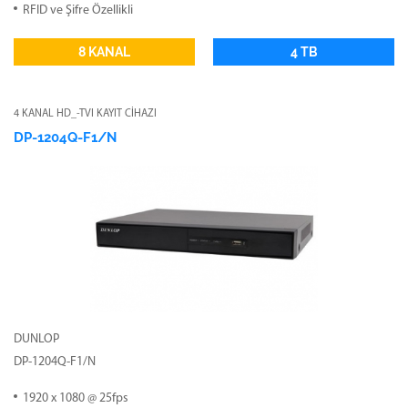
RFID ve Şifre Özellikli
8 KANAL
4 TB
4 KANAL HD_-TVI KAYIT CİHAZI
DP-1204Q-F1/N
DUNLOP
DP-1204Q-F1/N
1920 x 1080 @ 25fps