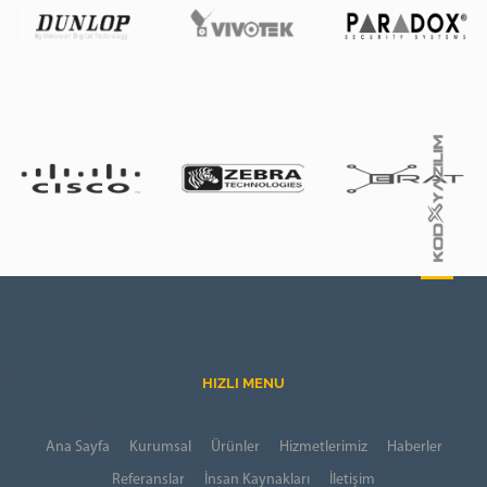
HIZLI MENU
Ana Sayfa
Kurumsal
Ürünler
Hizmetlerimiz
Haberler
Referanslar
İnsan Kaynakları
İletişim