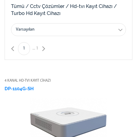
Tümü /
Cctv Çözümler /
Hd-tvı Kayıt Cihazı /
Turbo Hd Kayıt Cihazı
Varsayılan
1
...
1
4 KANAL HD-TVI KAYIT CİHAZI
DP-1104G-SH